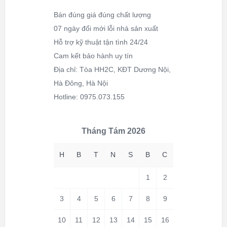
Bán đúng giá đúng chất lượng
07 ngày đổi mới lỗi nhà sản xuất
Hỗ trợ kỹ thuật tận tình 24/24
Cam kết bảo hành uy tín
Địa chỉ: Tòa HH2C, KĐT Dương Nội,
Hà Đông, Hà Nội
Hotline: 0975.073.155
Tháng Tám 2026
H
B
T
N
S
B
C
1
2
3
4
5
6
7
8
9
10
11
12
13
14
15
16