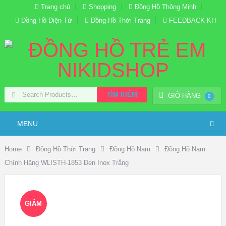
Trang chủ
Shopping
Đồng Hồ Thông Minh
Đồng Hồ Điện Tử
Đồng Hồ Thời Trang
FEEDBACK KH
TÌM KIẾM
GIỎ HÀNG
0
MENU
Home
Đồng Hồ Thời Trang
Đồng Hồ Nam
Đồng Hồ Nam
Chính Hãng WLISTH-1853 Đen Inox Trắng
GIẢM