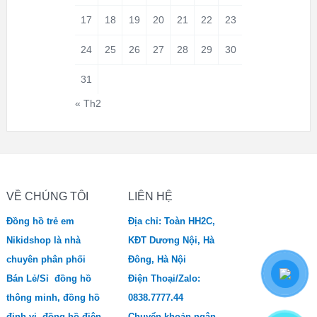
17
18
19
20
21
22
23
24
25
26
27
28
29
30
31
« Th2
VỀ CHÚNG TÔI
LIÊN HỆ
Đồng hồ trẻ em
Địa chỉ: Toàn HH2C,
Nikidshop là nhà
KĐT Dương Nội, Hà
chuyên phân phối
Đông, Hà Nội
Bán Lẻ/Sỉ đồng hồ
Điện Thoại/Zalo:
thông minh, đồng hồ
0838.7777.44
định vị, đồng hồ điện
Chuyển khoản ngân