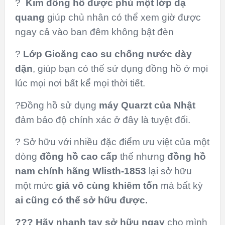
?
Kim đồng hồ được phủ một lớp dạ
quang
giúp chủ nhân có thể xem giờ được
ngay cả vào ban đêm không bật đèn
?
Lớp Gioăng cao su chống nước dày
dặn
, giúp bạn có thể sử dụng đồng hồ ở mọi
lúc mọi nơi bất kể mọi thời tiết.
?Đồng hồ sử dụng
máy Quarzt của Nhật
đảm bảo độ chính xác ở đây là tuyệt đối.
? Sở hữu với nhiều đặc điểm ưu việt của một
dòng
đồng hồ cao cấp
thế nhưng
đồng hồ
nam chính hãng Wlisth-1853
lại sở hữu
một mức
giá vô cùng khiêm tốn
mà bất kỳ
ai cũng có thể sở hữu
được.
?
?
?
Hãy nhanh tay sở hữu ngay
cho mình