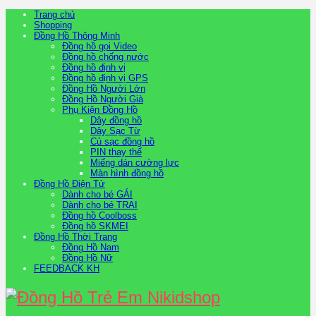
Trang chủ
Shopping
Đồng Hồ Thông Minh
Đồng hồ gọi Video
Đồng hồ chống nước
Đồng hồ định vị
Đồng hồ định vị GPS
Đồng Hồ Người Lớn
Đồng Hồ Người Già
Phụ Kiện Đồng Hồ
Dây đồng hồ
Dây Sạc Từ
Củ sạc đồng hồ
PIN thay thế
Miếng dán cường lực
Màn hình đồng hồ
Đồng Hồ Điện Tử
Dành cho bé GÁI
Dành cho bé TRAI
Đồng hồ Coolboss
Đồng hồ SKMEI
Đồng Hồ Thời Trang
Đồng Hồ Nam
Đồng Hồ Nữ
FEEDBACK KH