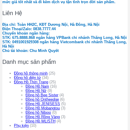
mức giá tốt nhất và đi kèm dịch vụ tận tình trọn đời sản phẩm.
Liên Hệ
Địa chỉ: Toàn HH2C, KĐT Dương Nội, Hà Đông, Hà Nội
Điện Thoại/Zalo: 0838.7777.44
Chuyển khoản ngân hàng:
STK: 675.8888.868 ngân hàng VPBank chi nhánh Thăng Long, Hà Nội
STK: 0491001929308 ngân hàng Vietcombank chi nhánh Thăng Long,
Hà Nội
Chủ tài khoản: Chu Minh Quyết
Danh mục sản phẩm
Đồng hồ thông minh
(25)
Đồng hồ điện tử
(34)
Đồng Hồ Thời Trang
(25)
Đồng Hồ Nam
(16)
Đồng Hồ Nữ
(9)
Đồng hồ Bee Sister
(4)
Đồng hồ Ontheedge
(6)
Đồng Hồ JENISESS
(5)
Đồng Hồ Mobangtou
(3)
Đồng hồ Nibosi
(0)
Đồng Hồ Rồng Vàng
(3)
Đồng Hồ WLISTH
(4)
Phụ kiện
(10)