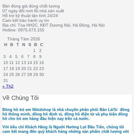
Bán đúng giá đúng chất lượng
07 ngày đổi mới lỗi nhà sản xuất
Hỗ trợ kỹ thuật tận tình 24/24
Cam kết bảo hành uy tín
Địa chỉ: Tòa HH2C, KĐT Dương Nội, Hà Đông, Hà Nội
Hotline: 0975.073.155
Tháng Tám 2026
H
B
T
N
S
B
C
1
2
3
4
5
6
7
8
9
10
11
12
13
14
15
16
17
18
19
20
21
22
23
24
25
26
27
28
29
30
31
« Th2
Về Chúng Tôi
Đồng hồ trẻ em Nikidshop là nhà chuyên phân phối Bán Lẻ/Sỉ đồng
hồ thông minh, đồng hồ định vị, đồng hồ điện tử và phụ kiện đồng
hồ cho trẻ em hàng đầu hiện nay trên cả nước.
Với tiêu chí Khách Hàng là Người Hưởng Lợi Đầu Tiên, chúng tôi
cam kết mang đến quý khách hàng những sản phẩm chất lượng với