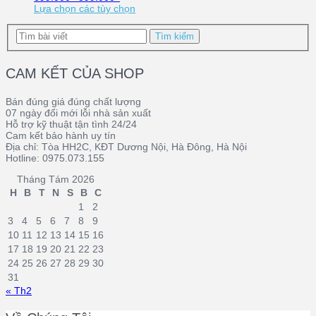
Lựa chọn các tùy chọn
CAM KẾT CỦA SHOP
Bán đúng giá đúng chất lượng
07 ngày đổi mới lỗi nhà sản xuất
Hỗ trợ kỹ thuật tận tình 24/24
Cam kết bảo hành uy tín
Địa chỉ: Tòa HH2C, KĐT Dương Nội, Hà Đông, Hà Nội
Hotline: 0975.073.155
Tháng Tám 2026
H
B
T
N
S
B
C
1
2
3
4
5
6
7
8
9
10
11
12
13
14
15
16
17
18
19
20
21
22
23
24
25
26
27
28
29
30
31
« Th2