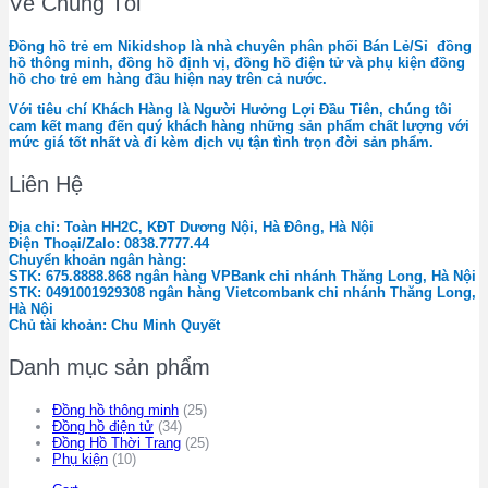
Về Chúng Tôi
Đồng hồ trẻ em Nikidshop là nhà chuyên phân phối Bán Lẻ/Sỉ đồng
hồ thông minh, đồng hồ định vị, đồng hồ điện tử và phụ kiện đồng
hồ cho trẻ em hàng đầu hiện nay trên cả nước.
Với tiêu chí Khách Hàng là Người Hưởng Lợi Đầu Tiên, chúng tôi
cam kết mang đến quý khách hàng những sản phẩm chất lượng với
mức giá tốt nhất và đi kèm dịch vụ tận tình trọn đời sản phẩm.
Liên Hệ
Địa chỉ: Toàn HH2C, KĐT Dương Nội, Hà Đông, Hà Nội
Điện Thoại/Zalo: 0838.7777.44
Chuyển khoản ngân hàng:
STK: 675.8888.868 ngân hàng VPBank chi nhánh Thăng Long, Hà Nội
STK: 0491001929308 ngân hàng Vietcombank chi nhánh Thăng Long,
Hà Nội
Chủ tài khoản: Chu Minh Quyết
Danh mục sản phẩm
Đồng hồ thông minh
(25)
Đồng hồ điện tử
(34)
Đồng Hồ Thời Trang
(25)
Phụ kiện
(10)