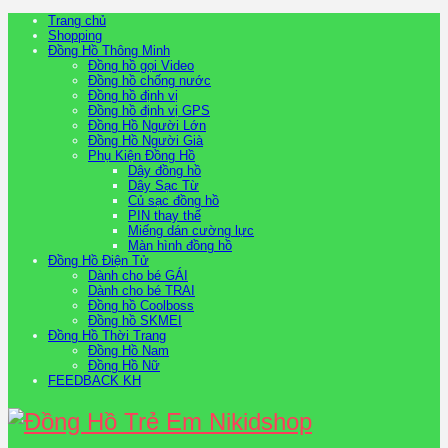
Trang chủ
Shopping
Đồng Hồ Thông Minh
Đồng hồ gọi Video
Đồng hồ chống nước
Đồng hồ định vị
Đồng hồ định vị GPS
Đồng Hồ Người Lớn
Đồng Hồ Người Già
Phụ Kiện Đồng Hồ
Dây đồng hồ
Dây Sạc Từ
Củ sạc đồng hồ
PIN thay thế
Miếng dán cường lực
Màn hình đồng hồ
Đồng Hồ Điện Tử
Dành cho bé GÁI
Dành cho bé TRAI
Đồng hồ Coolboss
Đồng hồ SKMEI
Đồng Hồ Thời Trang
Đồng Hồ Nam
Đồng Hồ Nữ
FEEDBACK KH