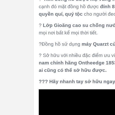
cạnh đó mặt đồng hồ được
đính 
quyền quí, quý tộc
cho người đe
?
Lớp Gioăng cao su chống nư
mọi nơi bất kể mọi thời tiết.
?Đồng hồ sử dụng
máy Quarzt c
? Sở hữu với nhiều đặc điểm ưu v
nam chính hãng Ontheedge 185
ai cũng có thể sở hữu
được.
?
?
?
Hãy nhanh tay sở hữu nga