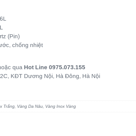
16L
6L
tz (Pin)
ước, chống nhiệt
hoặc qua
Hot Line
0975.073.155
C, KĐT Dương Nội, Hà Đông, Hà Nội
ox Trắng
,
Vàng Da Nâu
,
Vàng Inox Vàng