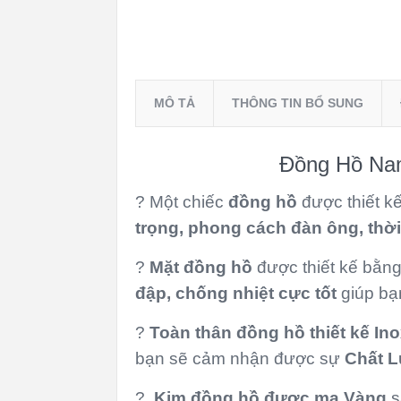
MÔ TẢ
THÔNG TIN BỔ SUNG
Đồng Hồ Na
? Một chiếc
đồng hồ
được thiết k
trọng, phong cách đàn ông, thờ
?
Mặt đồng hồ
được thiết kế bằn
đập, chống nhiệt cực tốt
giúp bạ
?
Toàn thân
đồng hồ thiết kế In
bạn sẽ cảm nhận được sự
Chất L
?
Kim đồng hồ được mạ Vàng
s