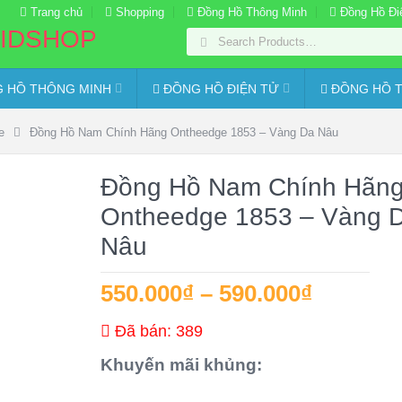
Trang chủ
Shopping
Đồng Hồ Thông Minh
Đồng Hồ Đi
 HỒ THÔNG MINH
ĐỒNG HỒ ĐIỆN TỬ
ĐỒNG HỒ T
e
Đồng Hồ Nam Chính Hãng Ontheedge 1853 – Vàng Da Nâu
Đồng Hồ Nam Chính Hãn
Ontheedge 1853 – Vàng 
Nâu
550.000
₫
–
590.000
₫
Đã bán: 389
Khuyến mãi khủng: