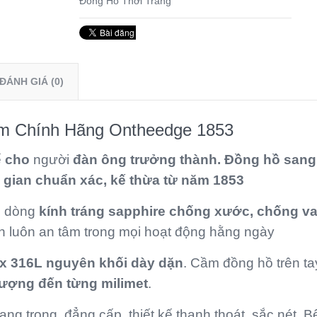
Đồng Hồ Thời Trang
ĐÁNH GIÁ (0)
m Chính Hãng Ontheedge 1853
ế
cho
người
đàn ông trưởng thành. Đồng hồ sang
i gian chuẩn xác, kế thừa từ năm 1853
g dòng
kính tráng sapphire
chống xước, chống v
n luôn an tâm trong mọi hoạt động hằng ngày
ox 316L nguyên khối
dày dặn
. Cầm đồng hồ trên ta
ượng đến từng milimet
.
ang trọng, đẳng cấp, thiết kế thanh thoát, sắc nét. B