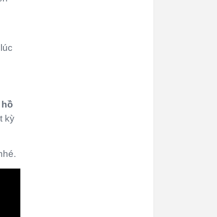
lúc
 hồ
t kỳ
nhé.