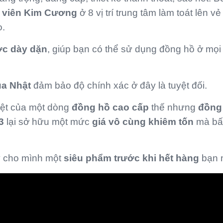
8 viên Kim Cương
ở 8 vị trí trung tâm làm toát lên vẻ
o.
ớc dày dặn
, giúp bạn có thể sử dụng đồng hồ ở mọi 
ủa Nhật
đảm bảo độ chính xác ở đây là tuyệt đối.
iệt của một dòng
đồng hồ cao cấp
thế nhưng
đồng
3
lại sở hữu một mức
giá vô cùng khiêm tốn
mà bấ
y
cho mình một
siêu phẩm
trước khi hết hàng
bạn 