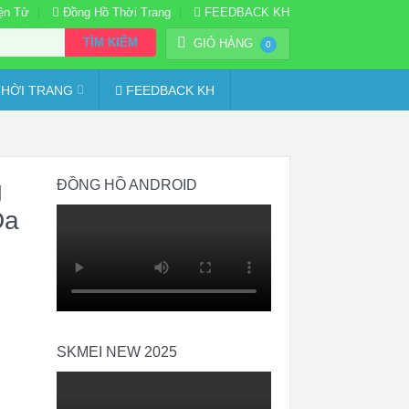
ện Tử
Đồng Hồ Thời Trang
FEEDBACK KH
TÌM KIẾM
GIỎ HÀNG
0
HỜI TRANG
FEEDBACK KH
g
ĐỒNG HỒ ANDROID
Da
SKMEI NEW 2025