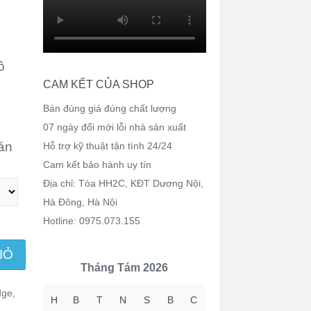
ồ
CAM KẾT CỦA SHOP
Bán đúng giá đúng chất lượng
07 ngày đổi mới lỗi nhà sản xuất
oán
Hỗ trợ kỹ thuật tận tình 24/24
Cam kết bảo hành uy tín
Địa chỉ: Tòa HH2C, KĐT Dương Nội,
Hà Đông, Hà Nội
Hotline: 0975.073.155
IỎ
Tháng Tám 2026
dge
,
H
B
T
N
S
B
C