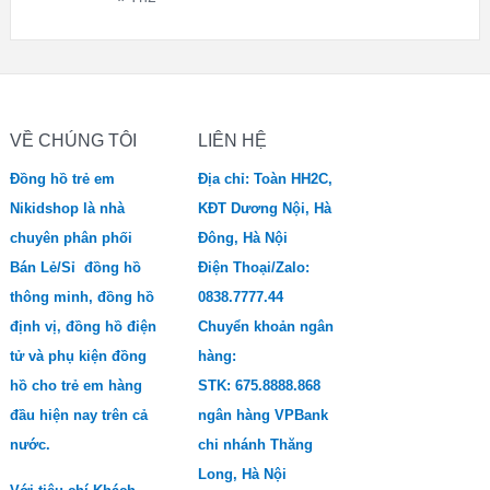
VỀ CHÚNG TÔI
LIÊN HỆ
Đồng hồ trẻ em
Địa chỉ: Toàn HH2C,
Nikidshop là nhà
KĐT Dương Nội, Hà
chuyên phân phối
Đông, Hà Nội
Bán Lẻ/Sỉ đồng hồ
Điện Thoại/Zalo:
thông minh, đồng hồ
0838.7777.44
định vị, đồng hồ điện
Chuyển khoản ngân
tử và phụ kiện đồng
hàng:
hồ cho trẻ em hàng
STK: 675.8888.868
đầu hiện nay trên cả
ngân hàng VPBank
nước.
chi nhánh Thăng
Long, Hà Nội