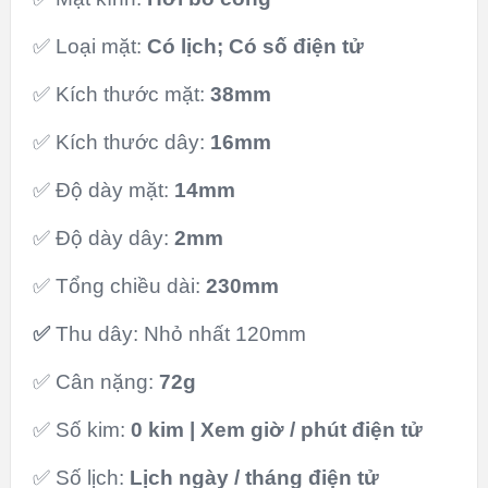
✅ Loại mặt:
Có lịch; Có số điện tử
✅ Kích thước mặt:
38mm
✅ Kích thước dây:
16mm
✅ Độ dày mặt:
14mm
✅ Độ dày dây:
2mm
✅ Tổng chiều dài:
230mm
✅
Thu dây: Nhỏ nhất 120mm
✅ Cân nặng:
72g
✅ Số kim:
0 kim | Xem giờ / phút điện tử
✅ Số lịch:
Lịch ngày / tháng điện tử