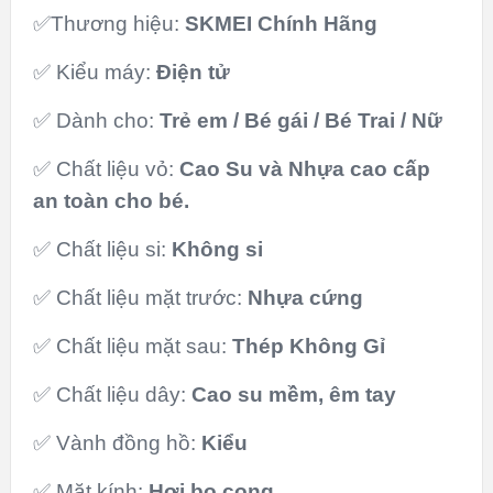
✅Thương hiệu:
SKMEI Chính Hãng
✅ Kiểu máy:
Điện tử
✅ Dành cho:
Trẻ em / Bé gái / Bé Trai / Nữ
✅ Chất liệu vỏ:
Cao Su và Nhựa cao cấp
an toàn cho bé.
✅ Chất liệu si:
Không si
✅ Chất liệu mặt trước:
Nhựa cứng
✅ Chất liệu mặt sau:
Thép Không Gỉ
✅ Chất liệu dây:
Cao su mềm, êm tay
✅ Vành đồng hồ:
Kiểu
✅ Mặt kính:
Hơi bo cong