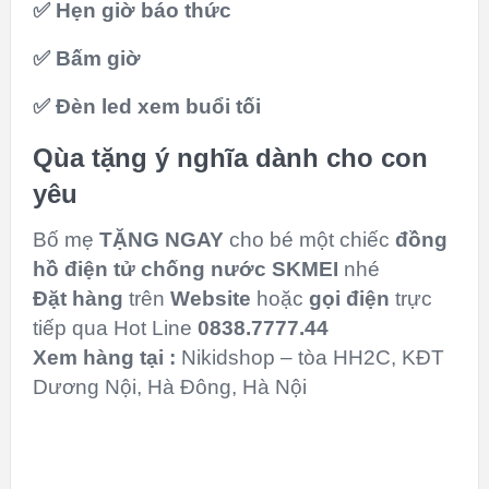
✅ Hẹn giờ báo thức
✅ Bấm giờ
✅ Đèn led xem buổi tối
Qùa tặng ý nghĩa dành cho con
yêu
Bố mẹ
TẶNG NGAY
cho bé một chiếc
đồng
hồ điện tử chống nước SKMEI
nhé
Đặt hàng
trên
Website
hoặc
gọi điện
trực
tiếp qua Hot Line
0838.7777.44
Xem hàng tại :
Nikidshop – tòa HH2C, KĐT
Dương Nội, Hà Đông, Hà Nội