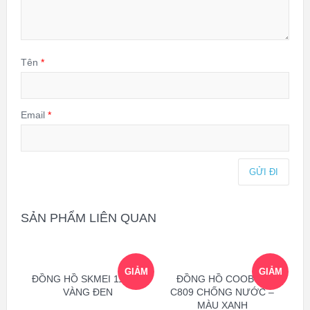
Tên
*
Email
*
SẢN PHẨM LIÊN QUAN
GIẢM
GIẢM
ĐỒNG HỒ SKMEI 1163 –
ĐỒNG HỒ COOBOS
VÀNG ĐEN
C809 CHỐNG NƯỚC –
MÀU XANH
GIÁ!
GIÁ!