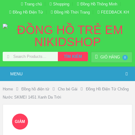
Trang chủ
Shopping
Đồng Hồ Thông Minh
Đồng Hồ Điện Tử
Đồng Hồ Thời Trang
FEEDBACK KH
TÌM KIẾM
GIỎ HÀNG
0
MENU
Home
Đồng hồ điện tử
Cho bé Gái
Đồng Hồ Điện Tử Chống
Nước SKMEI 1451 Xanh Da Trời
GIẢM