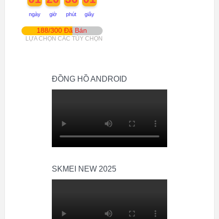
ngày
giờ
phút
giây
188/300 Đã Bán
LỰA CHỌN CÁC TÙY CHỌN
ĐỒNG HỒ ANDROID
SKMEI NEW 2025