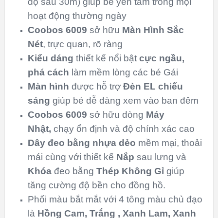
độ sâu 30m) giúp bé yên tâm trong mọi
hoạt động thường ngày
Coobos 6009
sở hữu
Màn Hình Sắc
Nét
, trực quan, rõ ràng
Kiểu dáng
thiết kế nổi bật
cực ngầu,
phá cách
làm mềm lòng các bé Gái
Màn hình
được hỗ trợ
Đèn EL chiếu
sáng
giúp bé dễ dàng xem vào ban đêm
Coobos 6009
sở hữu dòng
Máy
Nhật,
chạy ổn định và độ chính xác cao
Dây đeo bằng nhựa dẻo
mềm mại, thoải
mái cùng với thiết kế
Nắp
sau lưng và
Khóa
đeo bằng
Thép Không Gỉ
giúp
tăng cường độ bền cho đồng hồ.
Phối màu bắt mắt với 4 tông màu chủ đạo
là
Hồng Cam, Trắng , Xanh Lam, Xanh