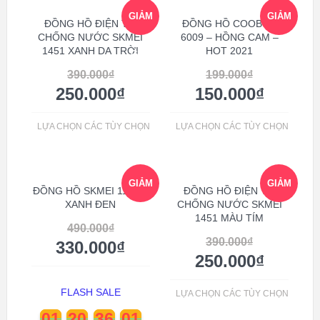
GIẢM
GIẢM
ĐỒNG HỒ ĐIỆN TỬ
ĐỒNG HỒ COOBOS
CHỐNG NƯỚC SKMEI
6009 – HỒNG CAM –
1451 XANH DA TRỜI
HOT 2021
GIÁ!
GIÁ!
390.000
₫
199.000
₫
250.000
₫
150.000
₫
LỰA CHỌN CÁC TÙY CHỌN
LỰA CHỌN CÁC TÙY CHỌN
GIẢM
GIẢM
ĐỒNG HỒ SKMEI 1163 –
ĐỒNG HỒ ĐIỆN TỬ
XANH ĐEN
CHỐNG NƯỚC SKMEI
1451 MÀU TÍM
GIÁ!
GIÁ!
490.000
₫
390.000
₫
330.000
₫
250.000
₫
FLASH SALE
LỰA CHỌN CÁC TÙY CHỌN
01
20
36
01