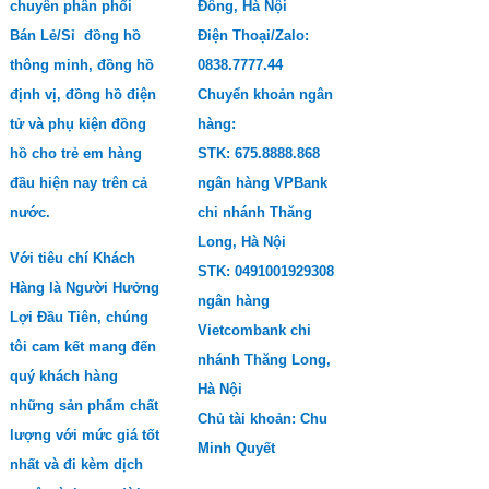
chuyên phân phối
Đông, Hà Nội
Bán Lẻ/Sỉ đồng hồ
Điện Thoại/Zalo:
thông minh, đồng hồ
0838.7777.44
định vị, đồng hồ điện
Chuyển khoản ngân
tử và phụ kiện đồng
hàng:
hồ cho trẻ em hàng
STK: 675.8888.868
đầu hiện nay trên cả
ngân hàng VPBank
nước.
chi nhánh Thăng
Long, Hà Nội
Với tiêu chí Khách
STK: 0491001929308
Hàng là Người Hưởng
ngân hàng
Lợi Đầu Tiên, chúng
Vietcombank chi
tôi cam kết mang đến
nhánh Thăng Long,
quý khách hàng
Hà Nội
những sản phẩm chất
Chủ tài khoản: Chu
lượng với mức giá tốt
Minh Quyết
nhất và đi kèm dịch