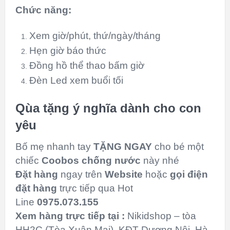
Chức năng:
Xem giờ/phút, thứ/ngày/tháng
Hẹn giờ báo thức
Đồng hồ thể thao bấm giờ
Đèn Led xem buổi tối
Qùa tặng ý nghĩa dành cho con
yêu
Bố mẹ nhanh tay
TẶNG NGAY
cho bé một
chiếc
Coobos chống nước
này nhé
Đặt hàng
ngay trên
Website
hoặc
gọi điện
đặt hàng
trực tiếp qua Hot
Line
0975.073.155
Xem hàng trực tiếp tại :
Nikidshop – tòa
HH2C (Tòa Xuân Mai), KĐT Dương Nội, Hà