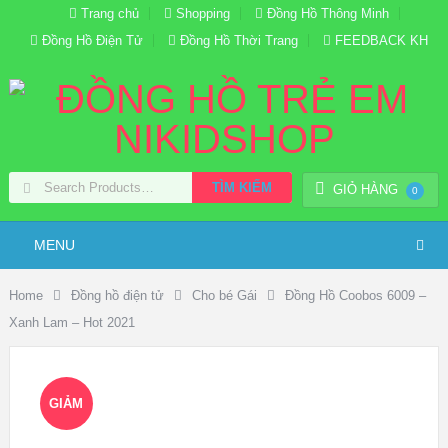
Trang chủ
Shopping
Đồng Hồ Thông Minh
Đồng Hồ Điện Tử
Đồng Hồ Thời Trang
FEEDBACK KH
TÌM KIẾM
GIỎ HÀNG
0
MENU
Home
Đồng hồ điện tử
Cho bé Gái
Đồng Hồ Coobos 6009 –
Xanh Lam – Hot 2021
GIẢM