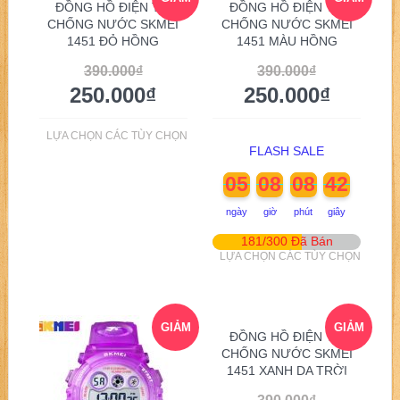
ĐỒNG HỒ ĐIỆN TỬ
ĐỒNG HỒ ĐIỆN TỬ
CHỐNG NƯỚC SKMEI
CHỐNG NƯỚC SKMEI
1451 ĐỎ HỒNG
1451 MÀU HỒNG
GIÁ!
GIÁ!
390.000
₫
390.000
₫
250.000
₫
250.000
₫
LỰA CHỌN CÁC TÙY CHỌN
FLASH SALE
05
08
08
41
ngày
giờ
phút
giây
181/300 Đã Bán
LỰA CHỌN CÁC TÙY CHỌN
GIẢM
GIẢM
ĐỒNG HỒ ĐIỆN TỬ
CHỐNG NƯỚC SKMEI
1451 XANH DA TRỜI
GIÁ!
GIÁ!