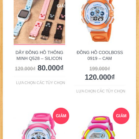
GIÁ!
GIÁ!
DÂY ĐỒNG HỒ THÔNG
ĐỒNG HỒ COOLBOSS
MINH Q528 – SILICON
0919 – CAM
80.000
₫
120.000
₫
199.000
₫
120.000
₫
LỰA CHỌN CÁC TÙY CHỌN
LỰA CHỌN CÁC TÙY CHỌN
GIẢM
GIẢM
GIÁ!
GIÁ!