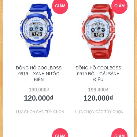
GIẢM
GIẢM
GIÁ!
GIÁ!
ĐỒNG HỒ COOLBOSS
ĐỒNG HỒ COOLBOSS
0919 – XANH NƯỚC
0919 ĐỎ – GÁI SÀNH
BIỂN
ĐIỆU
199.000
₫
199.000
₫
120.000
₫
120.000
₫
LỰA CHỌN CÁC TÙY CHỌN
LỰA CHỌN CÁC TÙY CHỌN
GIẢM
GIẢM