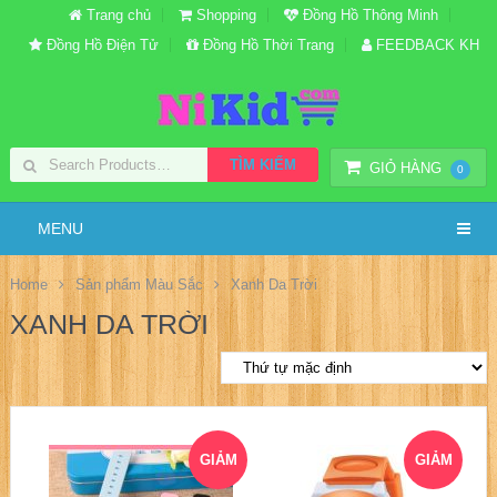
Trang chủ
Shopping
Đồng Hồ Thông Minh
Đồng Hồ Điện Tử
Đồng Hồ Thời Trang
FEEDBACK KH
TÌM KIẾM
GIỎ HÀNG
0
MENU
Home
Sản phẩm Màu Sắc
Xanh Da Trời
XANH DA TRỜI
GIẢM
GIẢM