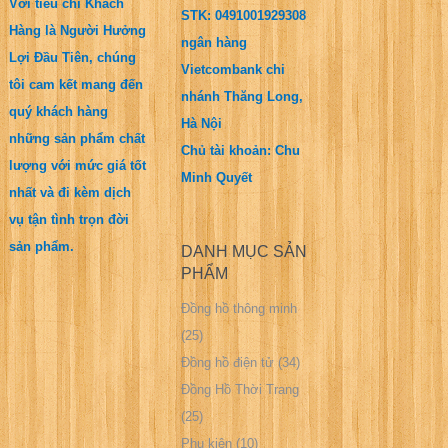
Với tiêu chí Khách
STK: 0491001929308
Hàng là Người Hưởng
ngân hàng
Lợi Đầu Tiên, chúng
Vietcombank chi
tôi cam kết mang đến
nhánh Thăng Long,
quý khách hàng
Hà Nội
những sản phẩm chất
Chủ tài khoản: Chu
lượng với mức giá tốt
Minh Quyết
nhất và đi kèm dịch
vụ tận tình trọn đời
sản phẩm.
DANH MỤC SẢN
PHẨM
Đồng hồ thông minh
(25)
Đồng hồ điện tử
(34)
Đồng Hồ Thời Trang
(25)
Phụ kiện
(10)