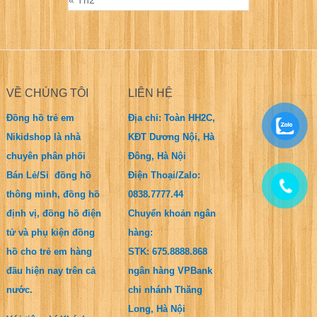
VỀ CHÚNG TÔI
LIÊN HỆ
Đồng hồ trẻ em
Địa chỉ: Toàn HH2C,
Nikidshop là nhà
KĐT Dương Nội, Hà
chuyên phân phối
Đông, Hà Nội
Bán Lẻ/Sỉ đồng hồ
Điện Thoại/Zalo:
thông minh, đồng hồ
0838.7777.44
định vị, đồng hồ điện
Chuyển khoản ngân
tử và phụ kiện đồng
hàng:
hồ cho trẻ em hàng
STK: 675.8888.868
đầu hiện nay trên cả
ngân hàng VPBank
nước.
chi nhánh Thăng
Long, Hà Nội