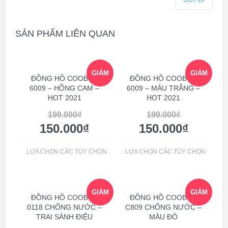
SẢN PHẨM LIÊN QUAN
GIẢM
GIẢM
ĐỒNG HỒ COOBOS
ĐỒNG HỒ COOBOS
6009 – HỒNG CAM –
6009 – MÀU TRẮNG –
HOT 2021
HOT 2021
GIÁ!
GIÁ!
199.000
₫
199.000
₫
150.000
₫
150.000
₫
LỰA CHỌN CÁC TÙY CHỌN
LỰA CHỌN CÁC TÙY CHỌN
GIẢM
GIẢM
ĐỒNG HỒ COOBOS
ĐỒNG HỒ COOBOS
0118 CHỐNG NƯỚC –
C809 CHỐNG NƯỚC –
TRAI SÀNH ĐIỆU
MÀU ĐỎ
GIÁ!
GIÁ!