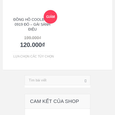
GIẢM
ĐỒNG HỒ COOLBOSS
0919 ĐỎ – GÁI SÀNH
ĐIỆU
GIÁ!
199.000
₫
120.000
₫
LỰA CHỌN CÁC TÙY CHỌN
CAM KẾT CỦA SHOP