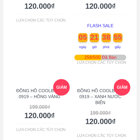
120.000
₫
120.000
₫
LỰA CHỌN CÁC TÙY CHỌN
FLASH SALE
05
21
38
55
ngày
giờ
phút
giây
258/500 Đã Bán
LỰA CHỌN CÁC TÙY CHỌN
GIẢM
GIẢM
ĐỒNG HỒ COOLBOSS
ĐỒNG HỒ COOLBOSS
0919 – HỒNG VÀNG
0919 – XANH NƯỚC
BIỂN
GIÁ!
GIÁ!
199.000
₫
199.000
₫
120.000
₫
120.000
₫
LỰA CHỌN CÁC TÙY CHỌN
LỰA CHỌN CÁC TÙY CHỌN