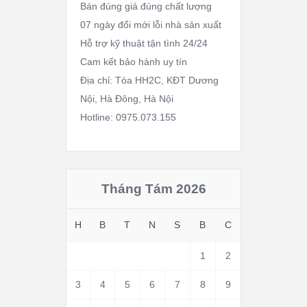
Bán đúng giá đúng chất lượng
07 ngày đổi mới lỗi nhà sản xuất
Hỗ trợ kỹ thuật tận tình 24/24
Cam kết bảo hành uy tín
Địa chỉ: Tòa HH2C, KĐT Dương
Nội, Hà Đông, Hà Nội
Hotline: 0975.073.155
Tháng Tám 2026
H
B
T
N
S
B
C
1
2
3
4
5
6
7
8
9