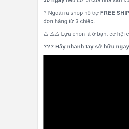
30 ngày
nếu có lỗi của nhà sản xu
? Ngoài ra shop hỗ trợ
FREE SHI
đơn hàng từ 3 chiếc.
⚠️ ⚠️⚠️ Lựa chọn là ở bạn, cơ hội 
?
?
?
Hãy nhanh tay sở hữu nga