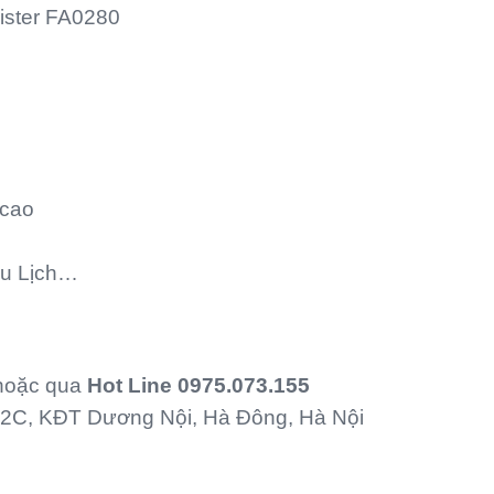
ister FA0280
 cao
Du Lịch…
hoặc qua
Hot Line
0975.073.155
C, KĐT Dương Nội, Hà Đông, Hà Nội