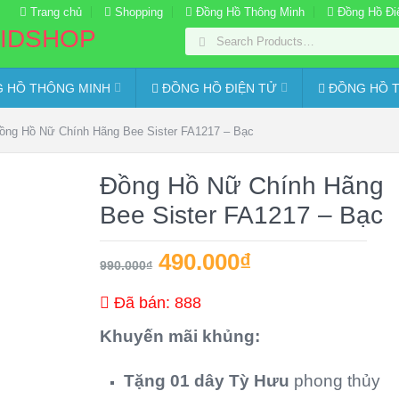
Trang chủ
Shopping
Đồng Hồ Thông Minh
Đồng Hồ Đi
 HỒ THÔNG MINH
ĐỒNG HỒ ĐIỆN TỬ
ĐỒNG HỒ T
ồng Hồ Nữ Chính Hãng Bee Sister FA1217 – Bạc
Đồng Hồ Nữ Chính Hãng
Bee Sister FA1217 – Bạc
490.000
₫
990.000
₫
Đã bán: 888
Khuyến mãi khủng:
Tặng 01 dây Tỳ Hưu
phong thủy