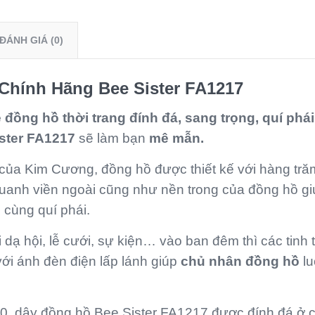
ĐÁNH GIÁ (0)
Chính Hãng Bee Sister FA1217
 đồng hồ thời trang đính đá, sang trọng, quí phái
ster FA1217
sẽ làm bạn
mê mẫn.
của Kim Cương, đồng hồ được thiết kế với hàng tră
quanh viền ngoài cũng như nền trong của đồng hồ gi
 cùng quí phái.
i dạ hội, lễ cưới, sự kiện… vào ban đêm thì các tinh 
ới ánh đèn điện lấp lánh giúp
chủ nhân đồng hồ
l
0, dây đồng hồ Bee Sister FA1217 được đính đá ở 