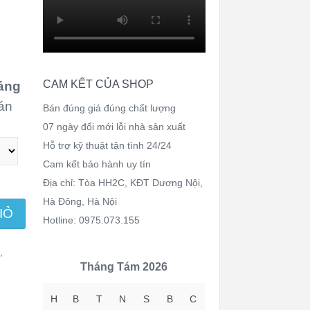
CAM KẾT CỦA SHOP
áng
oán
Bán đúng giá đúng chất lượng
07 ngày đổi mới lỗi nhà sản xuất
Hỗ trợ kỹ thuật tận tình 24/24
Cam kết bảo hành uy tín
Địa chỉ: Tòa HH2C, KĐT Dương Nội,
Hà Đông, Hà Nội
IỎ
Hotline: 0975.073.155
ữ
,
Tháng Tám 2026
H
B
T
N
S
B
C