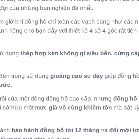
đợi của những bạn nghiền đá nhất.
m giờ khi đồng hồ chỉ toàn các vạch cũng như các nú
h riêng cho bạn đấy với thiết kế 4 số 4 góc rất tiện
ử dụng
thép hợp kim không gỉ siêu bền, cứng cá
 Bên trong sử dụng
gioăng cao su dày
giúp đồng hồ
ước
.
trội của một dòng đồng hồ cao cấp, nhưng
đồng hồ
i sở hữu một mức
giá vô cùng khiêm tốn
mà bất k
sách
bảo hành đồng hồ tới 12 tháng
và
đổi mới tr