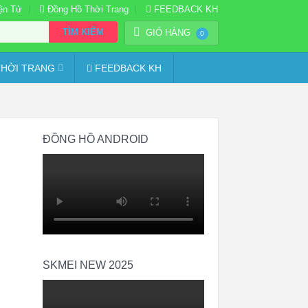
ện Tử
Đồng Hồ Thời Trang
FEEDBACK KH
TÌM KIẾM
GIỎ HÀNG
0
HỜI TRANG
FEEDBACK KH
ĐỒNG HỒ ANDROID
SKMEI NEW 2025