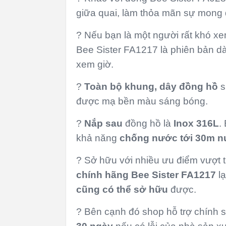
giữa quai, làm thỏa mãn sự mong 
? Nếu bạn là một người rất khó xe
Bee Sister FA1217 là phiên bản dàn
xem giờ.
?
Toàn bộ khung, dây đồng hồ
s
được mạ bền màu sáng bóng.
?
Nắp
sau
đồng hồ là
Inox 316L
.
khả năng
chống nước
tới
30m n
? Sở hữu với nhiều ưu điểm vượt 
chính hãng Bee Sister FA1217
lạ
cũng có thể sở hữu
được.
? Bên cạnh đó shop hỗ trợ chính 