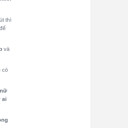
t thì
 để
p
và
 có
 nữ
ỳ
ai
ong