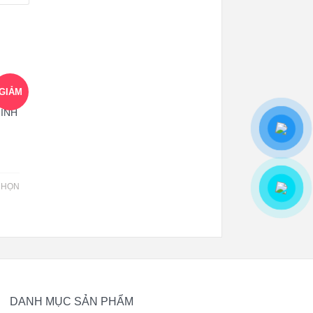
GIẢM
O
INH
GIÁ!
CHỌN
DANH MỤC SẢN PHẨM