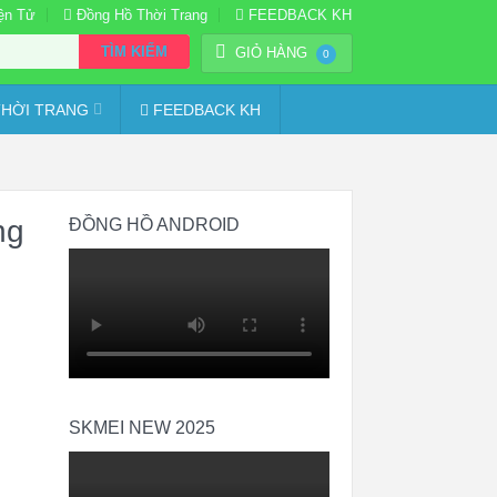
ện Tử
Đồng Hồ Thời Trang
FEEDBACK KH
TÌM KIẾM
GIỎ HÀNG
0
HỜI TRANG
FEEDBACK KH
ng
ĐỒNG HỒ ANDROID
SKMEI NEW 2025