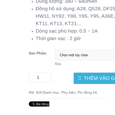
Dung lượng: 380 ~ 680mAh
Đồng hồ sử dụng: A28, Q528, DF25
HW11, NY92, Y88, Y85, Y95, A36E,
KT11, KT13, KT21…
Dòng sạc phù hợp: 0.5 ~ 1A
Thời gian sạc : 2 giờ
Sản Phẩm
Xóa
THÊM VÀO G
Mã:
N/A
Danh mục:
Phụ kiện
,
Pin đồng hồ