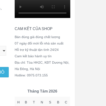
,
CAM KẾT CỦA SHOP
Bán đúng giá đúng chất lượng
07 ngày đổi mới lỗi nhà sản xuất
Hỗ trợ kỹ thuật tận tình 24/24
Cam kết bảo hành uy tín
Địa chỉ: Tòa HH2C, KĐT Dương Nội,
Hà Đông, Hà Nội
IỎ
Hotline: 0975.073.155
Tháng Tám 2026
H
B
T
N
S
B
C