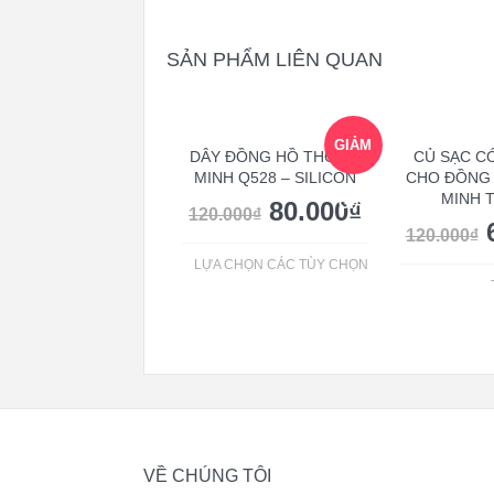
SẢN PHẨM LIÊN QUAN
GIẢM
DÂY ĐỒNG HỒ THÔNG
CỦ SẠC C
MINH Q528 – SILICON
CHO ĐỒNG
MINH 
GIÁ!
80.000
₫
120.000
₫
120.000
₫
LỰA CHỌN CÁC TÙY CHỌN
VỀ CHÚNG TÔI