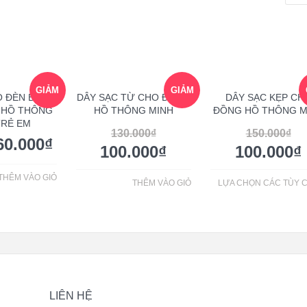
GIẢM
GIẢM
Ó ĐÈN BÁO
DÂY SẠC TỪ CHO ĐỒNG
DÂY SẠC KẸP CH
 HỒ THÔNG
HỒ THÔNG MINH
ĐỒNG HỒ THÔNG M
TRẺ EM
GIÁ!
GIÁ!
130.000
₫
150.000
₫
60.000
₫
100.000
₫
100.000
₫
THÊM VÀO GIỎ
THÊM VÀO GIỎ
LỰA CHỌN CÁC TÙY 
LIÊN HỆ