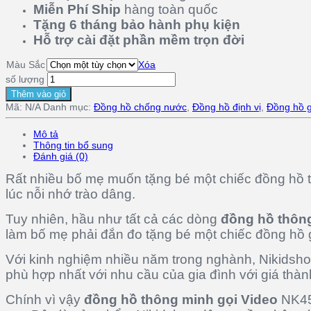
Miễn Phí Ship
hàng toàn quốc
Tặng 6 tháng bảo hành
phụ kiện
Hỗ trợ cài đặt
phần mềm
trọn đời
Màu Sắc
Xóa
số lượng
Thêm vào giỏ
Mã:
N/A
Danh mục:
Đồng hồ chống nước
,
Đồng hồ định vị
,
Đồng hồ g
Mô tả
Thông tin bổ sung
Đánh giá (0)
Rất nhiều bố mẹ muốn tặng bé một chiếc đồng hồ t
lúc nỗi nhớ trào dâng.
Tuy nhiên, hầu như tất cả các dòng
đồng hồ thông
làm bố mẹ phải đắn đo tặng bé một chiếc đồng hồ gi
Với kinh nghiệm nhiều năm trong nghành, Nikidsho
phù hợp nhất với nhu cầu của gia đình với giá thàn
Chính vì vậy
đồng hồ thông minh gọi Video
NK45V