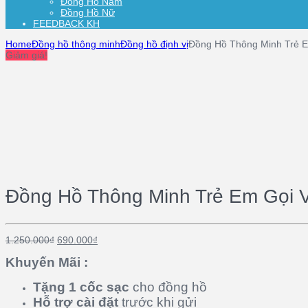
Đồng Hồ Nam
Đồng Hồ Nữ
FEEDBACK KH
Home
Đồng hồ thông minh
Đồng hồ định vị
Đồng Hồ Thông Minh Trẻ 
Giảm giá!
Đồng Hồ Thông Minh Trẻ Em Gọi 
1.250.000
₫
690.000
₫
Khuyến Mãi :
Tặng 1 cốc sạc
cho đồng hồ
Hỗ trợ cài đặt
trước khi gửi