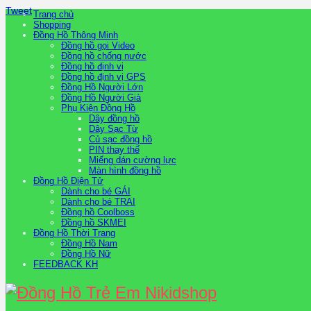
Tweet
Trang chủ
Shopping
Đồng Hồ Thông Minh
Đồng hồ gọi Video
Đồng hồ chống nước
Đồng hồ định vị
Đồng hồ định vị GPS
Đồng Hồ Người Lớn
Đồng Hồ Người Già
Phụ Kiện Đồng Hồ
Dây đồng hồ
Dây Sạc Từ
Củ sạc đồng hồ
PIN thay thế
Miếng dán cường lực
Màn hình đồng hồ
Đồng Hồ Điện Tử
Dành cho bé GÁI
Dành cho bé TRAI
Đồng hồ Coolboss
Đồng hồ SKMEI
Đồng Hồ Thời Trang
Đồng Hồ Nam
Đồng Hồ Nữ
FEEDBACK KH