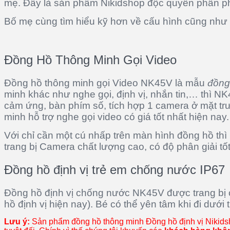
mẹ. Đây là sản phẩm Nikidshop độc quyền phân phố
Bố mẹ cùng tìm hiểu kỹ hơn về cấu hình cũng như
Đồng Hồ Thông Minh Gọi Video
Đồng hồ thông minh gọi Video NK45V là mẫu
đồng
minh khác như nghe gọi, định vị, nhắn tin,… thì NK
cảm ứng, bàn phím số, tích hợp 1 camera ở mặt trư
minh hỗ trợ nghe gọi video có giá tốt nhất hiện nay.
Với chỉ cần một cú nhấp trên màn hình đồng hồ thì
trang bị Camera chất lượng cao, có độ phân giải tốt
Đồng hồ định vị trẻ em chống nước IP67
Đồng hồ định vị chống nước NK45V được trang bị c
hồ định vị hiện nay). Bé có thể yên tâm khi đi dướ
Lưu ý:
Sản phẩm đồng hồ thông minh Đồng hồ định vị Nikidsho