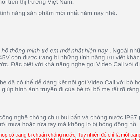
i trên thị trường Việt Nam.
 tính năng sản phẩm mới nhất năm nay nhé.
 hồ thông minh trẻ em mới nhất hiện nay
. Ngoài nhữ
45V còn được trang bị những tính năng ưu việt khác 
ớc. Đặc biệt với khả năng nghe gọi Video Call với đ
 bé đã có thể dễ dàng kết nối gọi Video Call với b
 giúp hình ảnh truyền đi của bé tới bố mẹ rất rõ ràng
ông nghệ chống chịu bụi bẩn và chống nước IP67 (đ
i trời mưa hoặc rửa tay mà không lo bị hỏng đồng hồ.
p có trang bị chuẩn chống nước. Tuy nhiên đó chỉ là một trang