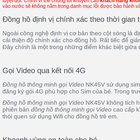
tuyệt đối. Chính vì thế chúng tôi khuyến cáo
khách hàng không
vào nước sẽ không nằm trong danh mục lỗi được bảo hành và c
Đồng hồ định vị chính xác theo thời gian 
Ngoài công nghệ định vị cơ bản theo cột sóng là đị
cải thiện độ chính xác cho đồng hồ. Rất tiếc để gi
Đây chính là một trong những điểm khác biệt giữ
Gọi Video qua kết nối 4G
Đồng hồ thông minh gọi Video
NK45V sử dụng sim 4
đăng ký gói 4G phù hợp cho Sim của bé. Trong trư
Đồng hồ thông minh gọi Video
NK45V không tích hợp
phiên bản
đồng hồ thông minh gọi Video
cao cấp kh
thói quen sử dụng Wifi cho đồng hồ trẻ em.
Khoanh vùng an toàn cho bé