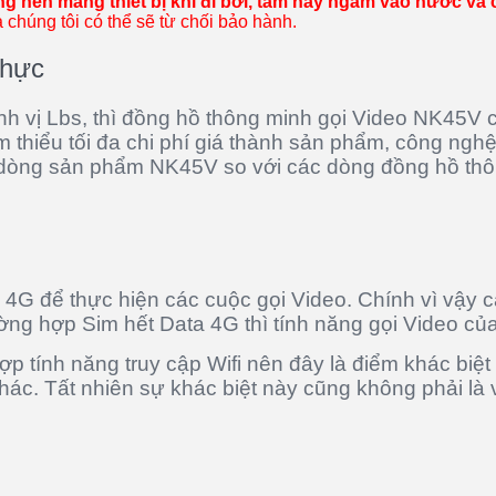
 nên mang thiết bị khi đi bơi, tắm hay ngâm vào nước và 
húng tôi có thể sẽ từ chối bảo hành.
thực
nh vị Lbs, thì đồng hồ thông minh gọi Video NK45V c
ảm thiểu tối đa chi phí giá thành sản phẩm, công ng
a dòng sản phẩm NK45V so với các dòng đồng hồ thô
G để thực hiện các cuộc gọi Video. Chính vì vậy c
ờng hợp Sim hết Data 4G thì tính năng gọi Video củ
 tính năng truy cập Wifi nên đây là điểm khác biệt
ác. Tất nhiên sự khác biệt này cũng không phải là 