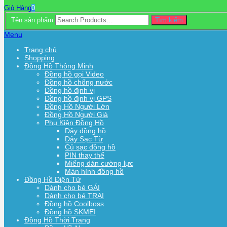
Giỏ Hàng
0
Tên sản phẩm
Tìm kiếm
Menu
Trang chủ
Shopping
Đồng Hồ Thông Minh
Đồng hồ gọi Video
Đồng hồ chống nước
Đồng hồ định vị
Đồng hồ định vị GPS
Đồng Hồ Người Lớn
Đồng Hồ Người Già
Phụ Kiện Đồng Hồ
Dây đồng hồ
Dây Sạc Từ
Củ sạc đồng hồ
PIN thay thế
Miếng dán cường lực
Màn hình đồng hồ
Đồng Hồ Điện Tử
Dành cho bé GÁI
Dành cho bé TRAI
Đồng hồ Coolboss
Đồng hồ SKMEI
Đồng Hồ Thời Trang