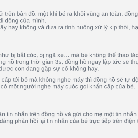
tử trên bản đồ, một khi bé ra khỏi vùng an toàn, đồ
di động của mình.
y hay không và đưa ra tình huống xử lý kịp thời, hạn
hư bị bắt cóc, bị ngã xe… mà bé không thể thao tá
g hồ trong thời gian 3s, đồng hồ ngay lập tức sẽ th
t được con đang gặp sự cố không hay.
 cấp tới bố mà không nghe máy thì đồng hồ sẽ tự 
khi có một người nghe máy cuộc gọi khẩn cấp của bé.
hần tin nhắn trên đồng hồ và gửi cho mẹ một tin nhắ
ng phản hồi lại tin nhắn của bé trực tiếp trên điện 