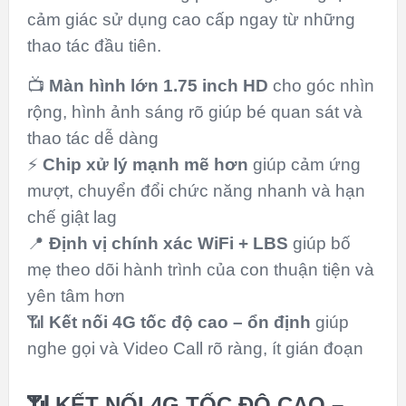
cảm giác sử dụng cao cấp ngay từ những
thao tác đầu tiên.
📺
Màn hình lớn 1.75 inch HD
cho góc nhìn
rộng, hình ảnh sáng rõ giúp bé quan sát và
thao tác dễ dàng
⚡
Chip xử lý mạnh mẽ hơn
giúp cảm ứng
mượt, chuyển đổi chức năng nhanh và hạn
chế giật lag
📍
Định vị chính xác WiFi + LBS
giúp bố
mẹ theo dõi hành trình của con thuận tiện và
yên tâm hơn
📶
Kết nối 4G tốc độ cao – ổn định
giúp
nghe gọi và Video Call rõ ràng, ít gián đoạn
📶 KẾT NỐI 4G TỐC ĐỘ CAO –