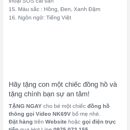
thoại SOS cài sẵn
15. Màu sắc : Hồng, Đen, Xanh Đậm
16. Ngôn ngữ: Tiếng Việt
Hãy tặng con một chiếc đồng hồ và
tặng chính bạn sự an tâm!
TẶNG NGAY
cho bé một chiếc
đồng hồ
thông gọi Video NK69V
bố mẹ nhé.
Đặt hàng
trên
Website
hoặc
gọi điện trực
tiếp
qua Hot Line
0975.073.155