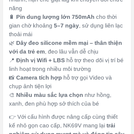
năng
🔋
Pin dung lượng lớn 750mAh
cho thời
gian chờ khoảng
5–7 ngày
, sử dụng liên lạc
thoải mái
🌿
Dây đeo silicone mềm mại – thân thiện
với da trẻ em
, đeo lâu vẫn dễ chịu
📍
Định vị Wifi + LBS
hỗ trợ theo dõi vị trí bé
linh hoạt trong nhiều môi trường
📸
Camera tích hợp
hỗ trợ gọi Video và
chụp ảnh tiện lợi
🎨
Nhiều màu sắc lựa chọn
như hồng,
xanh, đen phù hợp sở thích của bé
👉 Với cấu hình được nâng cấp cùng thiết
kế nhỏ gọn cao cấp, NK69V mang lại
trải