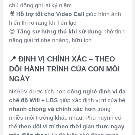
chủ động ghi lại kỷ niệm
🎥
Hỗ trợ tốt cho Video Call
giúp hình ảnh
hiển thị rõ ràng khi liên lạc
😊
Tăng sự hứng thú khi sử dụng
nhờ tính
năng giải trí nhẹ nhàng, hữu ích
📍 ĐỊNH VỊ CHÍNH XÁC – THEO
DÕI HÀNH TRÌNH CỦA CON MỖI
NGÀY
NK69V được tích hợp
công nghệ định vị đa
chế độ Wifi + LBS
giúp xác định vị trí của bé
nhanh chóng và chính xác hơn
trong
nhiều môi trường khác nhau. Phụ huynh có
thể
theo dõi vị trí theo thời gian thực ngay