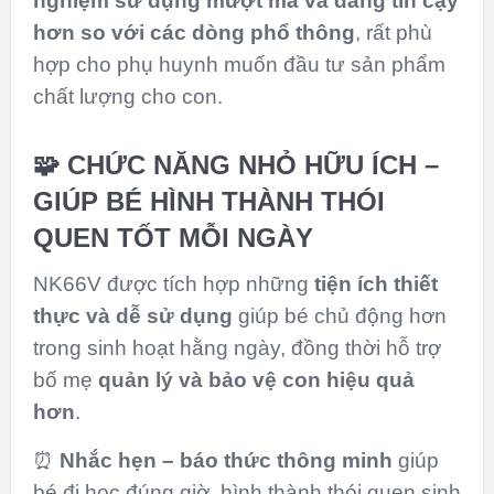
nghiệm sử dụng mượt mà và đáng tin cậy
hơn so với các dòng phổ thông
, rất phù
hợp cho phụ huynh muốn đầu tư sản phẩm
chất lượng cho con.
🧩 CHỨC NĂNG NHỎ HỮU ÍCH –
GIÚP BÉ HÌNH THÀNH THÓI
QUEN TỐT MỖI NGÀY
NK66V được tích hợp những
tiện ích thiết
thực và dễ sử dụng
giúp bé chủ động hơn
trong sinh hoạt hằng ngày, đồng thời hỗ trợ
bố mẹ
quản lý và bảo vệ con hiệu quả
hơn
.
⏰
Nhắc hẹn – báo thức thông minh
giúp
bé đi học đúng giờ, hình thành thói quen sinh