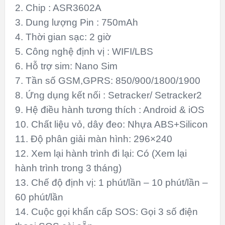
2. Chip : ASR3602A
3. Dung lượng Pin : 750mAh
4. Thời gian sạc: 2 giờ
5. Công nghệ định vị : WIFI/LBS
6. Hỗ trợ sim: Nano Sim
7. Tần số GSM,GPRS: 850/900/1800/1900
8. Ứng dụng kết nối : Setracker/ Setracker2
9. Hệ điều hành tương thích : Android & iOS
10. Chất liệu vỏ, dây đeo: Nhựa ABS+Silicon
11. Độ phân giải màn hình: 296×240
12. Xem lại hành trình đi lại: Có (Xem lại
hành trình trong 3 tháng)
13. Chế độ định vị: 1 phút/lần – 10 phút/lần –
60 phút/lần
14. Cuộc gọi khẩn cấp SOS: Gọi 3 số điện