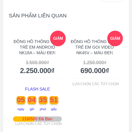
SẢN PHẨM LIÊN QUAN
GIẢM
GIẢM
ĐỒNG HỒ THÔNG MINH
ĐỒNG HỒ THÔNG MINH
TRẺ EM ANDROID
TRẺ EM GỌI VIDEO
NK18A – MÀU ĐEN
NK45V – MÀU ĐEN
GIÁ!
GIÁ!
3.500.000
₫
1.250.000
₫
2.250.000
₫
690.000
₫
LỰA CHỌN CÁC TÙY CHỌN
FLASH SALE
05
04
35
50
ngày
giờ
phút
giây
216/500 Đã Bán
LỰA CHỌN CÁC TÙY CHỌN