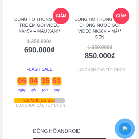
GIẢM
GIẢM
ĐỒNG HỒ THÔNG MINH
ĐỒNG HỒ THÔNG MINH
TRẺ EM GỌI VIDEO
CHỐNG NƯỚC GỌI
NK45V – MÀU XANH
VIDEO NK66V – MÀU
GIÁ!
GIÁ!
ĐEN
1.250.000
₫
1.350.000
₫
690.000
₫
850.000
₫
FLASH SALE
LỰA CHỌN CÁC TÙY CHỌN
05
04
35
50
ngày
giờ
phút
giây
236/300 Đã Bán
LỰA CHỌN CÁC TÙY CHỌN
ĐỒNG HỒ ANDROID