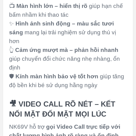
📺
Màn hình lớn – hiển thị rõ
giúp hạn chế
bấm nhầm khi thao tác
✨
Hình ảnh sinh động – màu sắc tươi
sáng
mang lại trải nghiệm sử dụng thú vị
hơn
👆
Cảm ứng mượt mà – phản hồi nhanh
giúp chuyển đổi chức năng nhẹ nhàng, ổn
định
🛡️
Kính màn hình bảo vệ tốt hơn
giúp tăng
độ bền khi bé sử dụng hằng ngày
🎥 VIDEO CALL RÕ NÉT – KẾT
NỐI MẶT ĐỐI MẶT MỌI LÚC
NK69V hỗ trợ
gọi Video Call trực tiếp với
chất lượng hình ảnh rõ ràng và ổn định
,