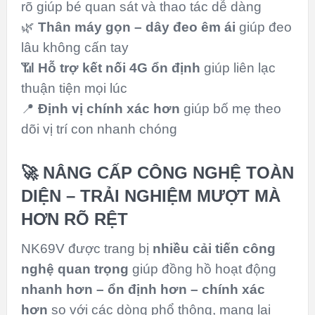
rõ giúp bé quan sát và thao tác dễ dàng
🌿
Thân máy gọn – dây đeo êm ái
giúp đeo
lâu không cấn tay
📶
Hỗ trợ kết nối 4G ổn định
giúp liên lạc
thuận tiện mọi lúc
📍
Định vị chính xác hơn
giúp bố mẹ theo
dõi vị trí con nhanh chóng
🚀 NÂNG CẤP CÔNG NGHỆ TOÀN
DIỆN – TRẢI NGHIỆM MƯỢT MÀ
HƠN RÕ RỆT
NK69V được trang bị
nhiều cải tiến công
nghệ quan trọng
giúp đồng hồ hoạt động
nhanh hơn – ổn định hơn – chính xác
hơn
so với các dòng phổ thông, mang lại