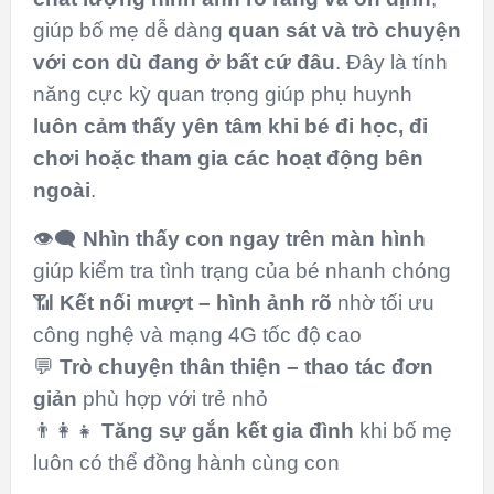
giúp bố mẹ dễ dàng
quan sát và trò chuyện
với con dù đang ở bất cứ đâu
. Đây là tính
năng cực kỳ quan trọng giúp phụ huynh
luôn cảm thấy yên tâm khi bé đi học, đi
chơi hoặc tham gia các hoạt động bên
ngoài
.
👁️‍🗨️
Nhìn thấy con ngay trên màn hình
giúp kiểm tra tình trạng của bé nhanh chóng
📶
Kết nối mượt – hình ảnh rõ
nhờ tối ưu
công nghệ và mạng 4G tốc độ cao
💬
Trò chuyện thân thiện – thao tác đơn
giản
phù hợp với trẻ nhỏ
👨‍👩‍👧
Tăng sự gắn kết gia đình
khi bố mẹ
luôn có thể đồng hành cùng con