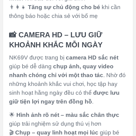
👨‍👩‍👧
Tăng sự chủ động cho bé
khi cần
thông báo hoặc chia sẻ với bố mẹ
📸 CAMERA HD – LƯU GIỮ
KHOẢNH KHẮC MỖI NGÀY
NK69V được trang bị
camera HD sắc nét
giúp bé dễ dàng
chụp ảnh, quay video
nhanh chóng chỉ với một thao tác
. Nhờ đó
những khoảnh khắc vui chơi, học tập hay
sinh hoạt hằng ngày đều có thể
được lưu
giữ tiện lợi ngay trên đồng hồ
.
🌟
Hình ảnh rõ nét – màu sắc chân thực
giúp trải nghiệm sử dụng thú vị hơn
🎬
Chụp – quay linh hoạt mọi lúc
giúp bé