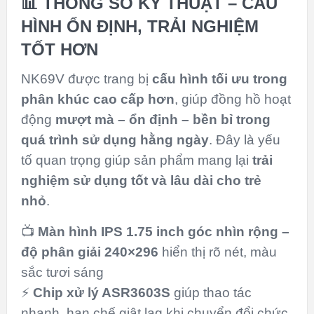
📊 THÔNG SỐ KỸ THUẬT – CẤU
HÌNH ỔN ĐỊNH, TRẢI NGHIỆM
TỐT HƠN
NK69V được trang bị
cấu hình tối ưu trong
phân khúc cao cấp hơn
, giúp đồng hồ hoạt
động
mượt mà – ổn định – bền bỉ trong
quá trình sử dụng hằng ngày
. Đây là yếu
tố quan trọng giúp sản phẩm mang lại
trải
nghiệm sử dụng tốt và lâu dài cho trẻ
nhỏ
.
📺
Màn hình IPS 1.75 inch góc nhìn rộng –
độ phân giải 240×296
hiển thị rõ nét, màu
sắc tươi sáng
⚡
Chip xử lý ASR3603S
giúp thao tác
nhanh, hạn chế giật lag khi chuyển đổi chức