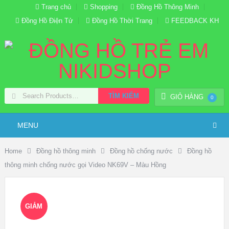
Trang chủ
Shopping
Đồng Hồ Thông Minh
Đồng Hồ Điện Tử
Đồng Hồ Thời Trang
FEEDBACK KH
TÌM KIẾM
GIỎ HÀNG
0
MENU
Home
Đồng hồ thông minh
Đồng hồ chống nước
Đồng hồ
thông minh chống nước gọi Video NK69V – Màu Hồng
GIẢM