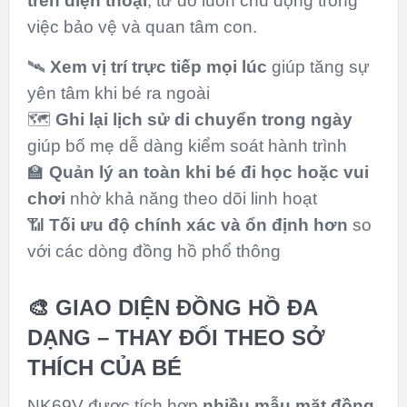
trên điện thoại
, từ đó luôn chủ động trong
việc bảo vệ và quan tâm con.
🛰️
Xem vị trí trực tiếp mọi lúc
giúp tăng sự
yên tâm khi bé ra ngoài
🗺️
Ghi lại lịch sử di chuyển trong ngày
giúp bố mẹ dễ dàng kiểm soát hành trình
🏫
Quản lý an toàn khi bé đi học hoặc vui
chơi
nhờ khả năng theo dõi linh hoạt
📶
Tối ưu độ chính xác và ổn định hơn
so
với các dòng đồng hồ phổ thông
🎨 GIAO DIỆN ĐỒNG HỒ ĐA
DẠNG – THAY ĐỔI THEO SỞ
THÍCH CỦA BÉ
NK69V được tích hợp
nhiều mẫu mặt đồng