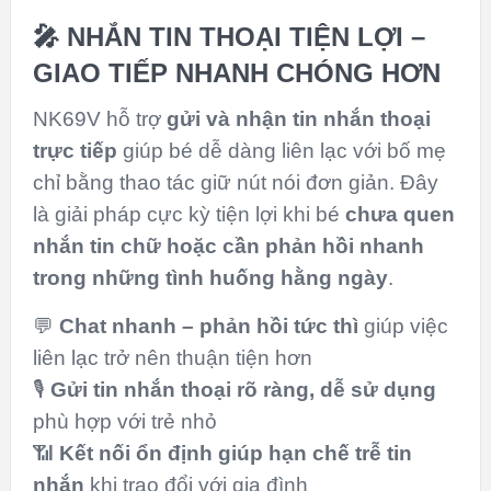
🎤 NHẮN TIN THOẠI TIỆN LỢI –
GIAO TIẾP NHANH CHÓNG HƠN
NK69V hỗ trợ
gửi và nhận tin nhắn thoại
trực tiếp
giúp bé dễ dàng liên lạc với bố mẹ
chỉ bằng thao tác giữ nút nói đơn giản. Đây
là giải pháp cực kỳ tiện lợi khi bé
chưa quen
nhắn tin chữ hoặc cần phản hồi nhanh
trong những tình huống hằng ngày
.
💬
Chat nhanh – phản hồi tức thì
giúp việc
liên lạc trở nên thuận tiện hơn
🎙️
Gửi tin nhắn thoại rõ ràng, dễ sử dụng
phù hợp với trẻ nhỏ
📶
Kết nối ổn định giúp hạn chế trễ tin
nhắn
khi trao đổi với gia đình