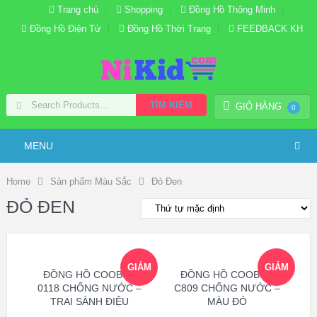
Trang chủ
Shopping
Đồng Hồ Thông Minh
Đồng Hồ Điện Tử
Đồng Hồ Thời Trang
FEEDBACK KH
TÌM KIẾM
GIỎ HÀNG
0
MENU
Home
Sản phẩm Màu Sắc
Đỏ Đen
ĐỎ ĐEN
GIẢM
GIẢM
ĐỒNG HỒ COOBOS
ĐỒNG HỒ COOBOS
0118 CHỐNG NƯỚC –
C809 CHỐNG NƯỚC –
TRAI SÀNH ĐIỆU
MÀU ĐỎ
GIÁ!
GIÁ!