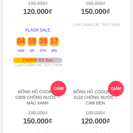
199.000
₫
199.000
₫
120.000
₫
150.000
₫
LỰA CHỌN CÁC TÙY CHỌN
FLASH SALE
04
19
35
17
ngày
giờ
phút
giây
234/500 Đã Bán
LỰA CHỌN CÁC TÙY CHỌN
GIẢM
GIẢM
ĐỒNG HỒ COOBOS
ĐỒNG HỒ COOLBOSS
C809 CHỐNG NƯỚC –
0118 CHỐNG NƯỚC –
MÀU XANH
CAM ĐEN
GIÁ!
GIÁ!
199.000
₫
199.000
₫
150.000
₫
120.000
₫