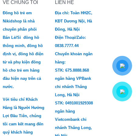
VỀ CHÚNG TÔI
LIÊN HỆ
Đồng hồ trẻ em
Địa chỉ: Toàn HH2C,
Nikidshop là nhà
KĐT Dương Nội, Hà
chuyên phân phối
Đông, Hà Nội
Bán Lẻ/Sỉ đồng hồ
Điện Thoại/Zalo:
thông minh, đồng hồ
0838.7777.44
định vị, đồng hồ điện
Chuyển khoản ngân
tử và phụ kiện đồng
hàng:
hồ cho trẻ em hàng
STK: 675.8888.868
đầu hiện nay trên cả
ngân hàng VPBank
nước.
chi nhánh Thăng
Long, Hà Nội
Với tiêu chí Khách
STK: 0491001929308
Hàng là Người Hưởng
ngân hàng
Lợi Đầu Tiên, chúng
Vietcombank chi
tôi cam kết mang đến
nhánh Thăng Long,
quý khách hàng
Hà Nội