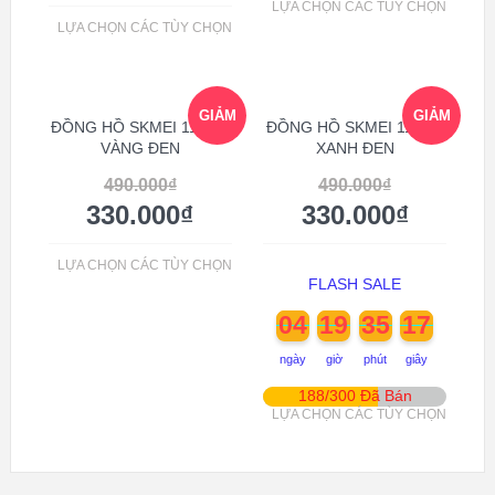
LỰA CHỌN CÁC TÙY CHỌN
LỰA CHỌN CÁC TÙY CHỌN
GIẢM
GIẢM
ĐỒNG HỒ SKMEI 1163 –
ĐỒNG HỒ SKMEI 1163 –
VÀNG ĐEN
XANH ĐEN
GIÁ!
GIÁ!
490.000
₫
490.000
₫
330.000
₫
330.000
₫
LỰA CHỌN CÁC TÙY CHỌN
FLASH SALE
04
19
35
17
ngày
giờ
phút
giây
188/300 Đã Bán
LỰA CHỌN CÁC TÙY CHỌN